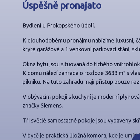
Úspěšně pronajato
Bydlení u Prokopského údolí.
K dlouhodobému pronájmu nabízíme luxusní, čás
kryté garážové a 1 venkovní parkovací stání, skl
Okna bytu jsou situovaná do tichého vnitroblo
K domu náleží zahrada o rozloze 3633 m² s vlast
pikniku. Na tuto zahradu mají přístup pouze rez
V obývacím pokoji s kuchyní je moderní plynová
značky Siemens.
Tři světlé samostatné pokoje jsou vybaveny sk
V bytě je praktická úložná
komora, kde je umíst