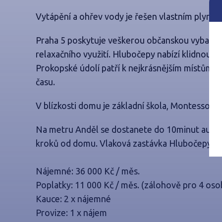
Vytápění a ohřev vody je řešen vlastním plyno
Praha 5 poskytuje veškerou občanskou vybaven
relaxačního využití
. Hlubočepy nabízí klidnou m
Prokopské údolí patří k nejkrásnějším místům 
času.
V blízkosti domu je základní škola, Montessori a 
Na metru Anděl se dostanete do 10minut autem
kroků od domu.
Vlaková zastávka Hlubočepy - s
Nájemné: 36 000 Kč / měs.
Poplatky: 11 000 Kč / měs. (zálohově pro 4 osoby
Kauce: 2 x nájemné
Provize: 1 x nájem