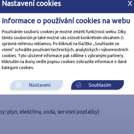
Nastavení cookies
X
vým kotlem.
Informace o používání cookies na webu
ost a možnost aktivního společenského, sportovního a
Používáním souborů cookies je možné změřit funkčnost webu. Díky
ěstskou atmosféru s rychlou dostupností do centra.
těmto souborům je také možné vás oslovit konkrétním obsahem či
na území Prahy a je vyhledávaným místem pro trávení vo
správně mířenou reklamou. Po kliknutí na tlačítko „Souhlasím se
všemi“ schválíte používání technických, analytických i výkonnostních
cookies. Tyto uložené informace pak sdílíme s vybranými partnery.
Kliknutím na ikony vedle popisu cookies zobrazíte informace o dané
státní školka.
kategorii cookies.
 nebo za 20minut MHD, přičemž zastávka autobusu je je
Nastavení
Souhlasím
třed je vzdálená cca 350m.
: plyn, elektřina, voda, servisní poplatky)