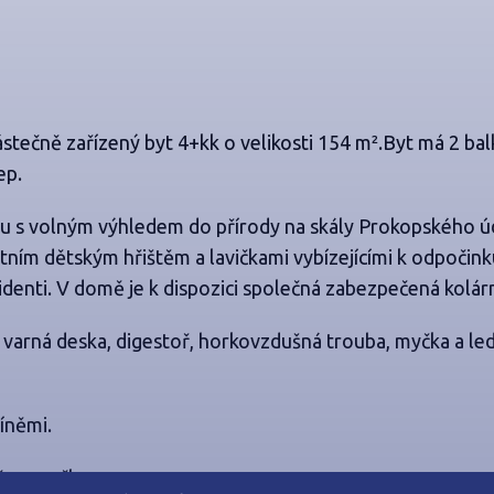
tečně zařízený byt 4+kk o velikosti 154 m²
.
Byt má 2 bal
ep.
ku s volným výhledem do přírody na skály Prokopského úd
ním dětským hřištěm a lavičkami vybízejícími k odpočinku
identi.
V domě je k dispozici společná zabezpečená kolár
 varná deska, digestoř, horkovzdušná trouba, myčka a led
říněmi.
ěna pračka.