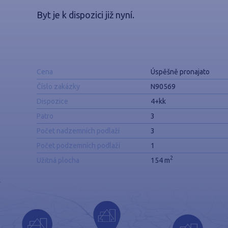
Byt je k dispozici již nyní.
Cena
Úspěšně pronajato
Číslo zakázky
N90569
Dispozice
4+kk
Patro
3
Počet nadzemních podlaží
3
Počet podzemních podlaží
1
2
Užitná plocha
154 m