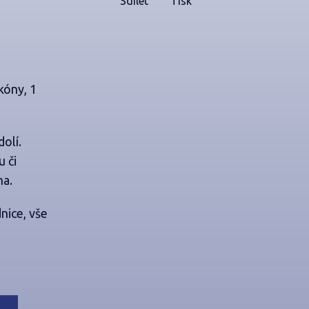
Sdílet
Tisk
kóny, 1
olí.
 či
na.
nice, vše