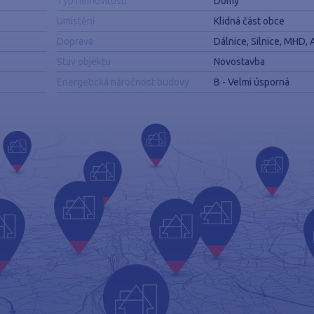
Typ nemovitosti
Domy
Umístění
Klidná část obce
Doprava
Dálnice, Silnice, MHD,
Stav objektu
Novostavba
Energetická náročnost budovy
B - Velmi úsporná