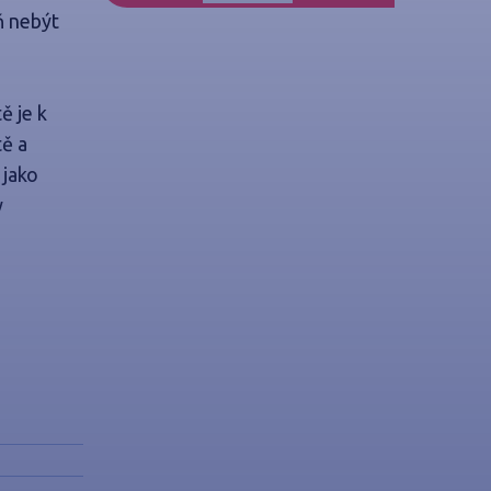
ň nebýt
ě je k
tě a
 jako
y