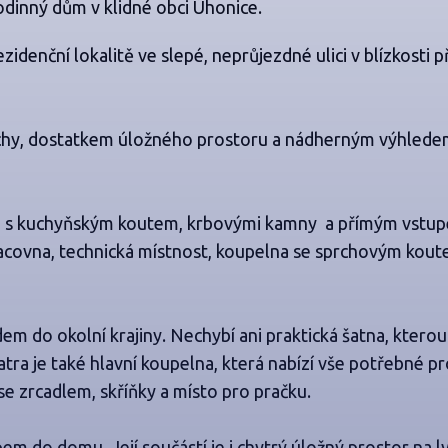
odinný dům v klidné obci Úhonice.
idenční lokalitě ve slepé, neprůjezdné ulici v blízkosti p
ochy, dostatkem úložného prostoru a nádherným výhled
oj s kuchyňským koutem, krbovými kamny a přímým vstu
racovna, technická místnost, koupelna se sprchovým kout
em do okolní krajiny. Nechybí ani praktická šatna, ktero
atra je také hlavní koupelna, která nabízí vše potřebné p
e zrcadlem, skříňky a místo pro pračku.
m do domu. Její součástí je i chytrý úložný prostor na ly