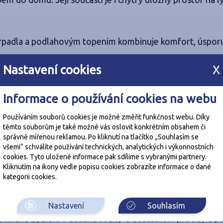
rpadla a podlahovým topením kombinuje komfort, úspor
Nastavení cookies
X
!
avebnímu systému IZOLOX
Informace o používání cookies na webu
Používáním souborů cookies je možné změřit funkčnost webu. Díky
těmto souborům je také možné vás oslovit konkrétním obsahem či
správně mířenou reklamou. Po kliknutí na tlačítko „Souhlasím se
všemi“ schválíte používání technických, analytických i výkonnostních
cookies. Tyto uložené informace pak sdílíme s vybranými partnery.
bydlení, přístavba, stavba,výminek
Kliknutím na ikony vedle popisu cookies zobrazíte informace o dané
kategorii cookies.
Nastavení
Souhlasím
jí klidné bydlení v dosahu Prahy s dostatkem přírody a 