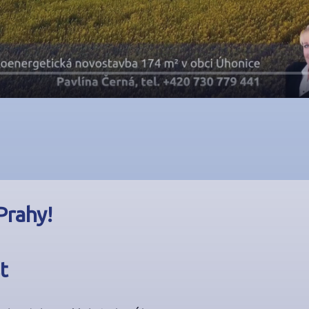
Prahy!
t