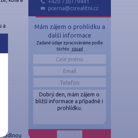
+420 730779441
pcerna@csrealitni.cz
u a
Mám zájem o prohlídku a
další informace
Zadané údaje zpracováváme podle
těchto
zásad
pohodlnou