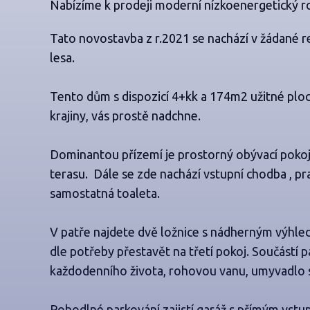
Nabízíme k prodeji moderní nízkoenergetický r
Tato novostavba z r.2021 se nachází v žádané rez
lesa.
Tento dům s dispozicí 4+kk a 174m2 užitné pl
krajiny, vás prostě nadchne.
Dominantou přízemí je prostorný obývací pok
terasu. Dále se zde nachází vstupní chodba , p
samostatná toaleta.
V patře najdete dvě ložnice s nádherným výhled
dle potřeby přestavět na třetí pokoj. Součástí p
každodenního života, rohovou vanu, umyvadlo s
Pohodlné parkování zajistí garáž s přímým vstupe