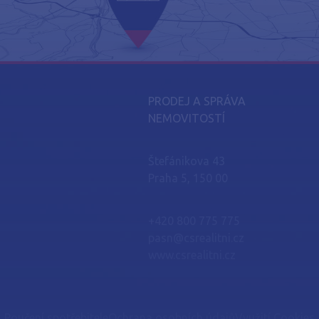
PRODEJ A SPRÁVA
NEMOVITOSTÍ
Štefánikova 43
Praha 5, 150 00
+420 800 775 775
pasn@csrealitni.cz
www.csrealitni.cz
Poučení spotřebitele
Ochrana osobních údajů
Využití Cookies