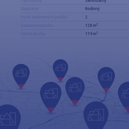
Typ budovy
Samostatný
Dispozice
Rodinný
Počet nadzemních podlaží
2
2
Zastavěná plocha
128 m
2
Užitná plocha
174 m