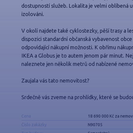
dostupností služeb. Lokalita je velmi oblíbená 
izolováni.
V okolí najdete také cyklostezky, pěší trasy a le
dispozici standardní občanská vybavenost obce čít
odpovídající nákupní možnosti. K obřímu nákupn
IKEA a Globus je to autem jenom pár minut. N
naleznete jen několik metrů od nabízené nemov
Zaujala vás tato nemovitost?
Srdečně vás zveme na prohlídky, které se budo
Cena
18 690 000 Kč za nemov
Číslo zakázky
N90705