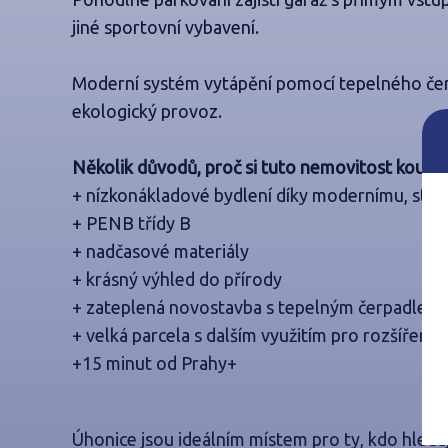
jiné sportovní vybavení.
Moderní systém vytápění pomocí tepelného če
ekologický provoz.
Několik důvodů, proč si tuto nemovitost koupit
+ nízkonákladové bydlení díky modernímu, st
+ PENB třídy B
+ nadčasové materiály
+ krásný výhled do přírody
+ zateplená novostavba s tepelným čerpadlem
+ velká parcela s dalším využitím pro rozšíření 
+15 minut od Prahy+
Úhonice jsou ideálním místem pro ty, kdo hleda