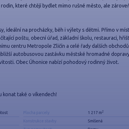
u rodin, které chtějí bydlet mimo rušné město, ale zárove
sy, ideální na procházky, běh i výlety s dětmi. Přímo v míst
ající poštu, obecní úřad, základní školu, restauraci, hřiš
ímu centru Metropole Zličín a celé řady dalších obchodů
ejbližší autobusovou zastávku městské hromadné doprav
itosti. Obec Úhonice nabízí pohodový rodinný život.
u konat také o víkendech!
2
itost
Plocha parcely
1 217 m
Konstrukce stavby
Smíšená