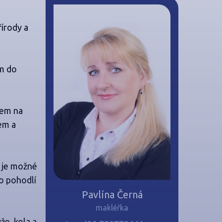
řírody a
em do
pem na
em a
u je možné
ro pohodlí
Pavlína Černá
makléřka
že, kola a