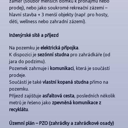
záměr (soubor menších domků k pronájmu nebo
prodej), nebo jako soukromé rekreační zázemí –
hlavní stavba + 3 menší objekty (např. pro hosty,
děti, wellness nebo zahradní zázemí).
Inženýrské sítě a příjezd
Na pozemku je
elektrická přípojka
.
K dispozici je
sezónní studna
pro zahrádkáře (od
jara do podzimu).
Pozemek zahrnuje i
komunikaci
, která je součástí
prodeje.
Součástí je také
vlastní kopaná studna
přímo na
pozemku.
Příjezd zajišťuje
asfaltová cesta
, posledních několik
metrů je řešeno jako
zpevněná komunikace z
recyklátu
.
Územní plán – PZO (zahrádky a zahrádkové osady)