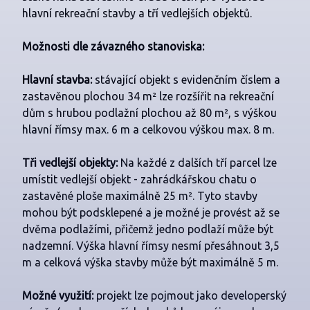
hlavní rekreační stavby a tří vedlejších objektů.
Možnosti dle závazného stanoviska:
Hlavní stavba:
stávající objekt s evidenčním číslem a
zastavěnou plochou 34 m² lze rozšířit na rekreační
dům s hrubou podlažní plochou až 80 m², s výškou
hlavní římsy max. 6 m a celkovou výškou max. 8 m.
Tři vedlejší objekty:
Na každé z dalších tří parcel lze
umístit vedlejší objekt - zahrádkářskou chatu o
zastavěné ploše maximálně 25 m². Tyto stavby
mohou být podsklepené a je možné je provést až se
dvěma podlažími, přičemž jedno podlaží může být
nadzemní. Výška hlavní římsy nesmí přesáhnout 3,5
m a celková výška stavby může být maximálně 5 m.
Možné využití:
projekt lze pojmout jako developerský