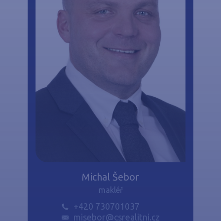
Michal Šebor
makléř
+420 730701037
misebor@csrealitni.cz