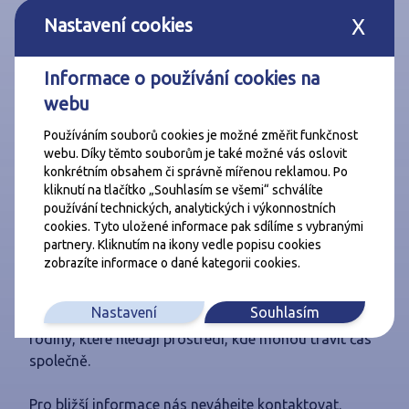
Do budoucna výrazné zhodnocení díky nové stanici
Nastavení cookies
X
metra D – Depo Písnice.
Informace o používání cookies na
Cholupice jsou menší, klidná městská část Prahy,
která si i přes blízkost centra zachovává vesnický ráz
webu
a přirozené spojení s přírodou. Je to místo, kde
Používáním souborů cookies je možné změřit funkčnost
můžete po práci vyrazit na procházku se psem, o
webu. Díky těmto souborům je také možné vás oslovit
víkendu vzít děti na nenáročný výlet do okolních lesů
konkrétním obsahem či správně mířenou reklamou. Po
nebo sednout na kolo a projet se po cyklostezkách
kliknutí na tlačítko „Souhlasím se všemi“ schválíte
směřujících podél Vltavy.
používání technických, analytických i výkonnostních
cookies. Tyto uložené informace pak sdílíme s vybranými
partnery. Kliknutím na ikony vedle popisu cookies
Okolí nabízí ideální kombinaci klidu a možností
zobrazíte informace o dané kategorii cookies.
aktivního odpočinku – od krátkých vycházek až po
celodenní cyklistické výlety. Díky tomu je lokalita
Nastavení
Souhlasím
skvělou volbou nejen pro milovníky přírody, ale i pro
rodiny, které hledají prostředí, kde mohou trávit čas
společně.
Pro bližší informace nás neváhejte kontaktovat.