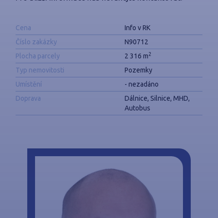
Cena
Info v RK
Číslo zakázky
N90712
2
Plocha parcely
2 316 m
Typ nemovitosti
Pozemky
Umístění
- nezadáno
Doprava
Dálnice, Silnice, MHD,
Autobus