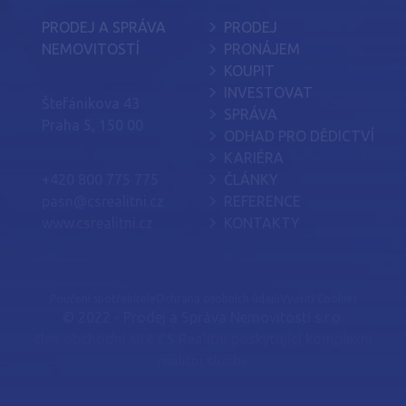
PRODEJ A SPRÁVA
PRODEJ
NEMOVITOSTÍ
PRONÁJEM
KOUPIT
INVESTOVAT
Štefánikova 43
SPRÁVA
Praha 5, 150 00
ODHAD PRO DĚDICTVÍ
KARIÉRA
+420 800 775 775
ČLÁNKY
pasn@csrealitni.cz
REFERENCE
www.csrealitni.cz
KONTAKTY
Poučení spotřebitele
Ochrana osobních údajů
Využití Cookies
© 2022 - Prodej a Správa Nemovitostí s.r.o.
člen obchodní sítě
ČS Realitní
poskytující
komplexní
realitní služby