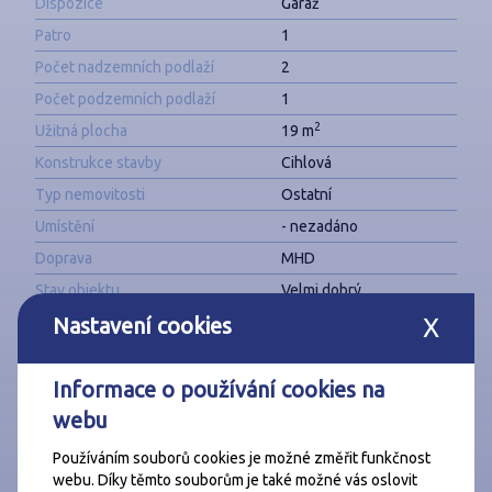
Dispozice
Garáž
Patro
1
Počet nadzemních podlaží
2
Počet podzemních podlaží
1
2
Užitná plocha
19 m
Konstrukce stavby
Cihlová
Typ nemovitosti
Ostatní
Umístění
- nezadáno
Doprava
MHD
Stav objektu
Velmi dobrý
Energetická náročnost budovy
Nastavení cookies
G - Mimořádně
X
nehospodárná
Informace o používání cookies na
webu
Používáním souborů cookies je možné změřit funkčnost
webu. Díky těmto souborům je také možné vás oslovit