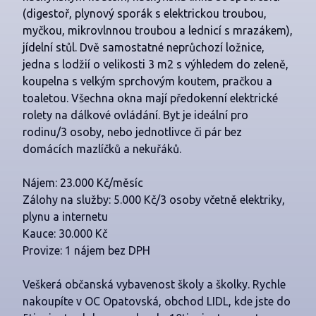
(digestoř, plynový sporák s elektrickou troubou,
myčkou, mikrovlnnou troubou a lednicí s mrazákem),
jídelní stůl. Dvě samostatné neprůchozí ložnice,
jedna s lodžií o velikosti 3 m2 s výhledem do zeleně,
koupelna s velkým sprchovým koutem, pračkou a
toaletou. Všechna okna mají předokenní elektrické
rolety na dálkové ovládání. Byt je ideální pro
rodinu/3 osoby, nebo jednotlivce či pár bez
domácích mazlíčků a nekuřáků.
Nájem: 23.000 Kč/měsíc
Zálohy na služby: 5.000 Kč/3 osoby včetně elektriky,
plynu a internetu
Kauce: 30.000 Kč
Provize: 1 nájem bez DPH
Veškerá občanská vybavenost školy a školky. Rychle
nakoupíte v OC Opatovská, obchod LIDL, kde jste do