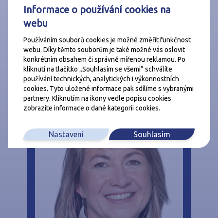
Umístění
Klidná část obce
Informace o používání cookies na
Doprava
Silnice, MHD, Autobus
webu
Stav objektu
Velmi dobrý
Používáním souborů cookies je možné změřit funkčnost
Energetická náročnost budovy
B - Velmi úsporná
webu. Díky těmto souborům je také možné vás oslovit
konkrétním obsahem či správně mířenou reklamou. Po
kliknutí na tlačítko „Souhlasím se všemi“ schválíte
používání technických, analytických i výkonnostních
cookies. Tyto uložené informace pak sdílíme s vybranými
partnery. Kliknutím na ikony vedle popisu cookies
zobrazíte informace o dané kategorii cookies.
Nastavení
Souhlasím