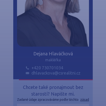
Dejana Hlaváčková
makléřka
+420 730701034
dhlavackova@csrealitni.cz
Chcete také pronajmout bez
starostí? Napište mi.
Zadané údaje zpracováváme podle těchto
zásad