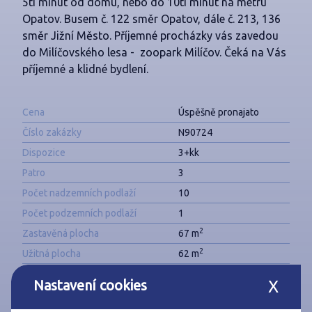
5ti minut od domu, nebo do 10ti minut na metru
Opatov. Busem č. 122 směr Opatov, dále č. 213, 136
směr Jižní Město. Příjemné procházky vás zavedou
do Milíčovského lesa - zoopark Milíčov. Čeká na Vás
příjemné a klidné bydlení.
Cena
Úspěšně pronajato
Číslo zakázky
N90724
Dispozice
3+kk
Patro
3
Počet nadzemních podlaží
10
Počet podzemních podlaží
1
2
Zastavěná plocha
67 m
2
Užitná plocha
62 m
Konstrukce stavby
Panelová
Nastavení cookies
X
Typ nemovitosti
Byty