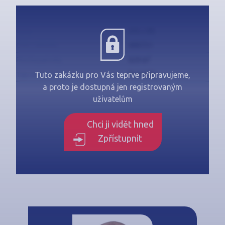
Cena
Info v RK
Číslo zakázky
N90731
2
Plocha parcely
629 m
Typ nemovitosti
Pozemky
Tuto zakázku pro Vás teprve připravujeme,
a proto je dostupná jen registrovaným
uživatelům
Chci ji vidět hned
Zpřístupnit