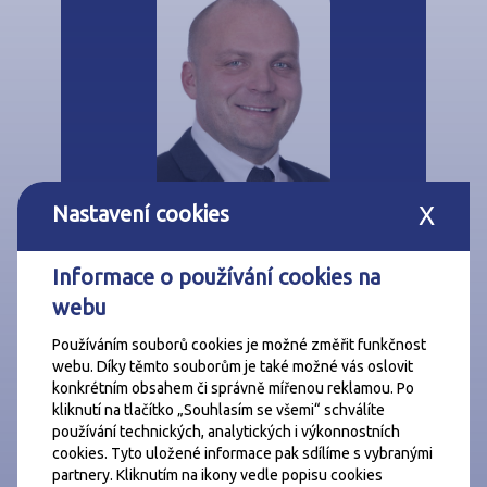
Nastavení cookies
X
Michal Šebor
Informace o používání cookies na
makléř
webu
+420 730701037
Používáním souborů cookies je možné změřit funkčnost
misebor@csrealitni.cz
webu. Díky těmto souborům je také možné vás oslovit
konkrétním obsahem či správně mířenou reklamou. Po
kliknutí na tlačítko „Souhlasím se všemi“ schválíte
Mám zájem o prohlídku a další
používání technických, analytických i výkonnostních
informace
cookies. Tyto uložené informace pak sdílíme s vybranými
partnery. Kliknutím na ikony vedle popisu cookies
Zadané údaje zpracováváme podle těchto
zásad