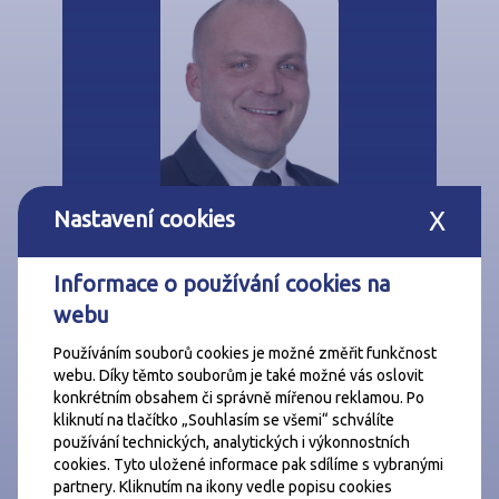
Nastavení cookies
X
Michal Šebor
Informace o používání cookies na
makléř
webu
+420 730701037
Používáním souborů cookies je možné změřit funkčnost
misebor@csrealitni.cz
webu. Díky těmto souborům je také možné vás oslovit
konkrétním obsahem či správně mířenou reklamou. Po
kliknutí na tlačítko „Souhlasím se všemi“ schválíte
Mám zájem o prohlídku a další
používání technických, analytických i výkonnostních
informace
cookies. Tyto uložené informace pak sdílíme s vybranými
partnery. Kliknutím na ikony vedle popisu cookies
Zadané údaje zpracováváme podle těchto
zásad