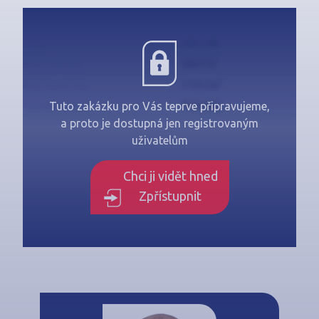
Cena
Info v RK
Číslo zakázky
N90743
2
Plocha parcely
3 332 m
Typ nemovitosti
Pozemky
Tuto zakázku pro Vás teprve připravujeme,
a proto je dostupná jen registrovaným
uživatelům
Chci ji vidět hned
Zpřístupnit