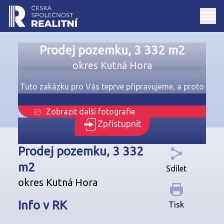
Prodej pozemku, 3 332 m2
okres Kutná Hora
Tuto zakázku pro Vás teprve připravujeme, a proto
je dostupná jen registrovaným uživatelům
Zobrazit další fotografie
Zpřístupnit
Prodej pozemku, 3 332
m2
Sdílet
okres Kutná Hora
Info v RK
Tisk