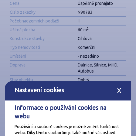
Cena
Úspěšně pronajato
Číslo zakázky
N90783
Počet nadzemních podlaží
1
2
Užitná plocha
60 m
Konstrukce stavby
Cihlová
Typ nemovitosti
Komerční
Umístění
- nezadáno
Doprava
Dálnice, Silnice, MHD,
Autobus
Stav objektu
Dobrý
Energetická náročnost budovy
G - Mimořádně
Nastavení cookies
X
nehospodárná
Informace o používání cookies na
webu
Používáním souborů cookies je možné změřit funkčnost
webu. Díky těmto souborům je také možné vás oslovit