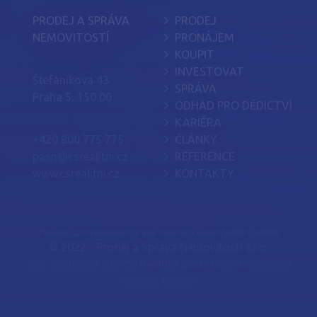
PRODEJ A SPRÁVA
PRODEJ
NEMOVITOSTÍ
PRONÁJEM
KOUPIT
INVESTOVAT
Štefánikova 43
SPRÁVA
Praha 5, 150 00
ODHAD PRO DĚDICTVÍ
KARIÉRA
+420 800 775 775
ČLÁNKY
pasn@csrealitni.cz
REFERENCE
www.csrealitni.cz
KONTAKTY
Poučení spotřebitele
Ochrana osobních údajů
Využití Cookies
© 2022 - Prodej a Správa Nemovitostí s.r.o.
člen obchodní sítě
ČS Realitní
poskytující
komplexní
realitní služby