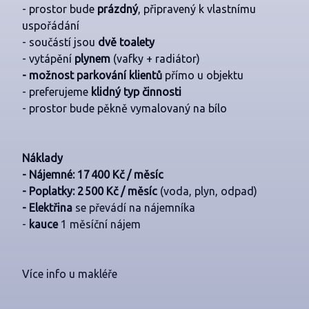
- prostor bude
prázdný
, připravený k vlastnímu
uspořádání
- součástí jsou
dvě toalety
- vytápění
plynem
(vafky + radiátor)
- možnost parkování klientů
přímo u objektu
- preferujeme
klidný typ činnosti
- prostor bude pěkně vymalovaný na bílo
Náklady
- Nájemné: 17 400 Kč / měsíc
- Poplatky: 2 500 Kč / měsíc
(voda, plyn, odpad)
- Elektřina
se převádí na nájemníka
-
kauce
1 měsíční nájem
Více info u makléře