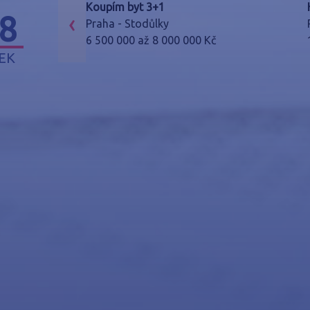
Koupím byt 3+1
‹
8
Praha - Stodůlky
6 500 000 až 8 000 000 Kč
EK