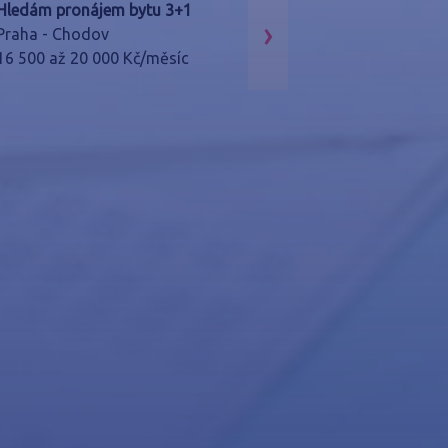
Hledám pronájem bytu 3+1
Koupím byt 2kk
›
Praha - Chodov
Praha - Nové Buto
16 500 až 20 000 Kč/měsíc
3 500 000 až 5 00