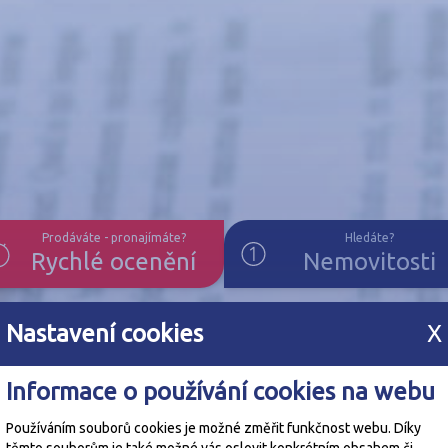
Prodáváte - pronajímáte?
Hledáte?
Rychlé ocenění
Nemovitosti
Nastavení cookies
X
Informace o používání cookies na webu
Používáním souborů cookies je možné změřit funkčnost webu. Díky
těmto souborům je také možné vás oslovit konkrétním obsahem či