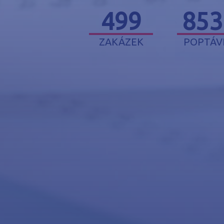
Koupím byt 2+kk
499
853
Praha - Nové Butovice
3 500 000 až 5 000 000 Kč
ZAKÁZEK
POPTÁV