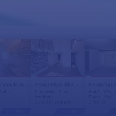
Pronájem na Stodůlkách 3+1
Pronájem bytu 3kk v Modřanech
Praha -
Plovdivská, Praha -
Manželů Dostá
Modřany
Praha - Kyje
25 000 Kč za měsíc
3 000 Kč
Pronájem
Pronájem