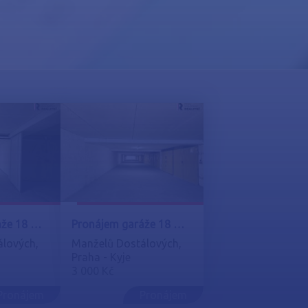
Pronájem garáže 18 m², Praha 14, Kyje, vjezd D
Pronájem garáže 18 m², Praha 14, Kyje, vjezd C
lových,
Manželů Dostálových,
Praha - Kyje
3 000 Kč
Pronájem
Pronájem