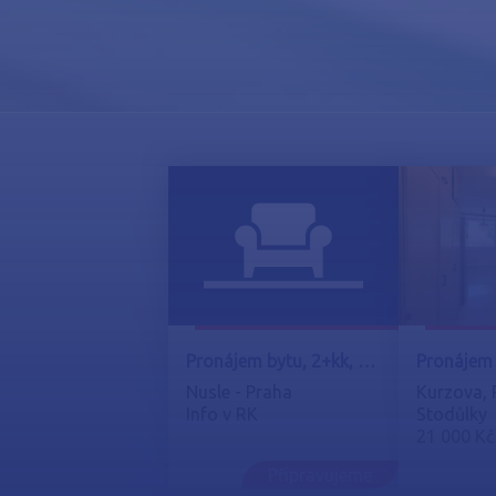
Pronájem bytu, 2+kk, 64 m2
Nusle - Praha
Kurzova, 
Info v RK
Stodůlky
21 000 Kč
Připravujeme