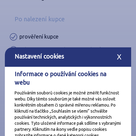
Po nalezení kupce
prověření kupce
příprava a uzavření rezervační smlouvy,
Nastavení cookies
X
poradenství v oblasti financování kupní
ceny, zpracování návrhu hypotéky,
Informace o používání cookies na
příprava kompletní smluvní dokumentace u
webu
smluvní advokátní kanceláře,
Používáním souborů cookies je možné změřit funkčnost
webu. Díky těmto souborům je také možné vás oslovit
zprocesování dokumentace včetně
konkrétním obsahem či správně mířenou reklamou. Po
vlastního podání na katastr
kliknutí na tlačítko „Souhlasím se všemi“ schválíte
používání technických, analytických i výkonnostních
úhrada nákladů spojených s úschovou kupní
cookies. Tyto uložené informace pak sdílíme s vybranými
ceny u smluvní advokátní kanceláře,
partnery. Kliknutím na ikony vedle popisu cookies
zobrazíte informace o dané kategorii cookies.