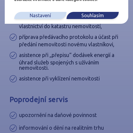
úhrada nákladů spojených s notářským
ověřením podpisů,
Nastavení
Souhlasím
úhrada nákladů spojených se zápisem
vlastnictví do katastru nemovitostí,
příprava předávacího protokolu a účast při
předání nemovitosti novému vlastníkovi,
asistence při „přepisu“ dodávek energií a
úhrad služeb spojených s užíváním
nemovitosti.
asistence při vyklízení nemovitosti
Poprodejní servis
upozornění na daňové povinnost
informování o dění na realitním trhu