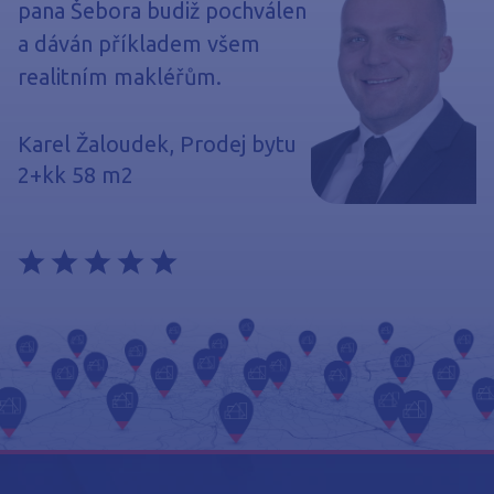
pana Šebora budiž pochválen
a dáván příkladem všem
realitním makléřům.
Karel Žaloudek, Prodej bytu
2+kk 58 m2